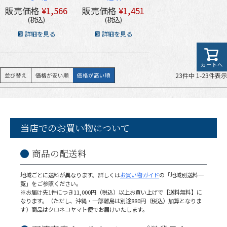
販売価格
¥
1,566
販売価格
¥
1,451
税込
税込
詳細を見る
詳細を見る
カートへ
23
件中
1
-
23
件表示
並び替え
価格が安い順
価格が高い順
当店でのお買い物について
商品の配送料
地域ごとに送料が異なります。詳しくは
お買い物ガイド
の「地域別送料一
覧」をご参照ください。
※お届け先1件につき11,000円（税込）以上お買い上げで【送料無料】に
なります。（ただし、沖縄・一部離島は別途880円（税込）加算となりま
す）商品はクロネコヤマト便でお届けいたします。