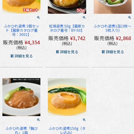
ふかひれ姿煮 3個セッ
紅焼姿煮 50g【最新カ
ふかひれ姿煮1缶(3枚～
ト【最新カタログ番
タログ番号：BY-50】
5枚入り)
号：3001】
販売価格
¥
3,742
販売価格
¥
2,868
販売価格
¥
4,354
税込
税込
税込
詳細を見る
詳細を見る
詳細を見る
ふかひれ姿煮「胸び
ふかひれ姿煮150g（タ
れ」1箱
レ込み）