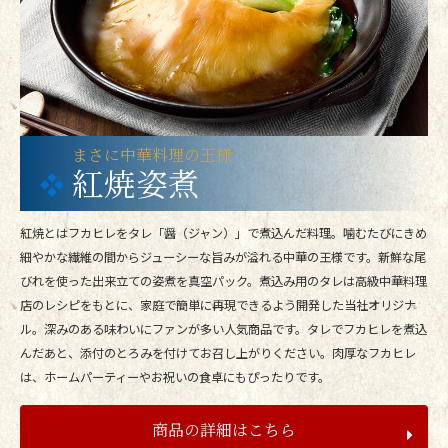
まさに中華料理の王様
紅焼姿煮
紅焼とはフカヒレをタレ「醤（ジャン）」で煮込んだ料理。噛むたびにきめ
細やかな繊維の間からジューシーな旨みが溢れる中華の王様です。新鮮な尾
びれを使った出来立ての姿煮を真空パック。煮込み用のタレは高級中華料理
店のレシピをもとに、家庭で簡単に再現できるよう開発した当社オリジナ
ル。深みのある味わいにファンが多い人気商品です。タレでフカヒレを煮込
んだあと、添付のとろみを付けてお召し上がりください。肉厚なフカヒレ
は、ホームパーティーやお祝いの食卓にもぴったりです。
商品の詳細はこちら