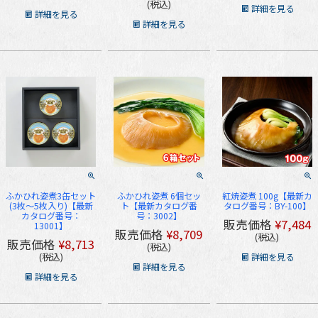
税込
詳細を見る
詳細を見る
詳細を見る
ふかひれ姿煮3缶セット
ふかひれ姿煮 6個セッ
紅焼姿煮 100g【最新カ
(3枚～5枚入り)【最新
ト【最新カタログ番
タログ番号：BY-100】
カタログ番号：
号：3002】
販売価格
¥
7,484
13001】
販売価格
¥
8,709
税込
販売価格
¥
8,713
税込
税込
詳細を見る
詳細を見る
詳細を見る