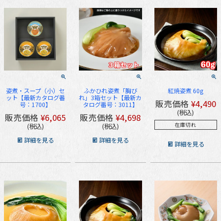
姿煮・スープ（小）セ
ふかひれ姿煮「胸び
紅焼姿煮 60g
ット【最新カタログ番
れ」3箱セット【最新カ
販売価格
¥
4,490
号：1700】
タログ番号：3011】
税込
販売価格
¥
6,065
販売価格
¥
4,698
在庫切れ
税込
税込
詳細を見る
詳細を見る
詳細を見る