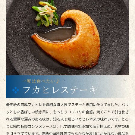
一度は食べたい♪
フカヒレステーキ
最高級の肉厚フカヒレを繊細な職人技でステーキ専用に仕立てました。パリ
ッとした香ばしい焼き目に、もっちりコリコリの食感。焼くことで引き出さ
れる濃厚な深みのある味は、知る人ぞ知るフカヒレ本来の味わいです。とろ
りと絡む特製コンソメソースは、化学調味料無添加で塩分控えめ、素材の味
を引き立てています。高級中華料理店でもなかなかお目にかかれない逸品を