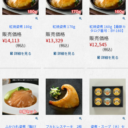
紅焼姿煮 180g
紅焼姿煮 170g
紅焼姿煮 160g【最新カ
タログ番号：BY-160】
販売価格
販売価格
販売価格
¥
14,113
¥
13,329
¥
12,545
税込
税込
税込
詳細を見る
詳細を見る
詳細を見る
ふかひれ姿煮「胸び
フカヒレステーキ 2枚
姿煮・スープ（大）セ