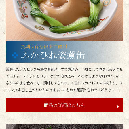
長期保存も出来て便利！
ふかひれ姿煮缶
厳選したフカヒレを特製の濃縮スープで煮込み、下味として味をしみ込ませ
ています。スープにもコラーゲンが溶け込み、とろけるような味わい。あっ
さり味のまま食べても、調味してもＯＫ。１缶にフカヒレ３～６枚入り。２
~３人でお召し上がりいただけます。丼ものや麺類と合わせてどうぞ！
商品の詳細はこちら