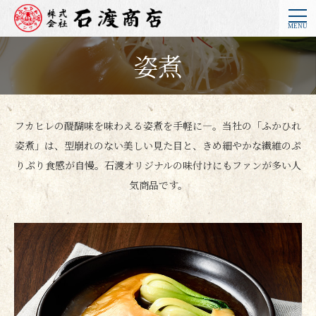
姿煮
フカヒレの醍醐味を味わえる姿煮を手軽に―。当社の「ふかひれ
姿煮」は、型崩れのない美しい見た目と、きめ細やかな繊維のぷ
りぷり食感が自慢。石渡オリジナルの味付けにもファンが多い人
気商品です。