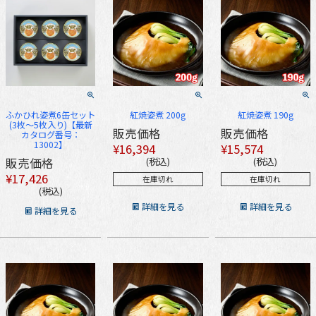
ふかひれ姿煮6缶セット
紅焼姿煮 200g
紅焼姿煮 190g
(3枚～5枚入り)【最新
販売価格
販売価格
カタログ番号：
13002】
¥
16,394
¥
15,574
販売価格
税込
税込
¥
17,426
在庫切れ
在庫切れ
税込
詳細を見る
詳細を見る
詳細を見る