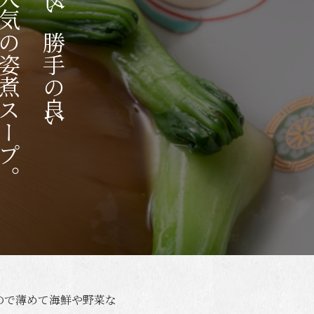
気の姿煮スープ。
使い勝手の良い
ので薄めて海鮮や野菜な