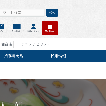
検索
い合わせ
お買い物ガイド
会員ログイン
買い物かご
タ仙台店
サステナビリティ
業務用商品
採用情報