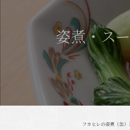
姿煮・ス
フカヒレの姿煮（缶）