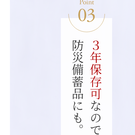
防災備蓄品にも。
３年保存可
なので、