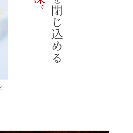
新鮮さを閉じ込める
と