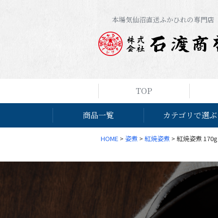
本場気仙沼直送ふかひれの専門店
TOP
商品一覧
カテゴリで選ぶ
HOME
姿煮
紅焼姿煮
紅焼姿煮 170g