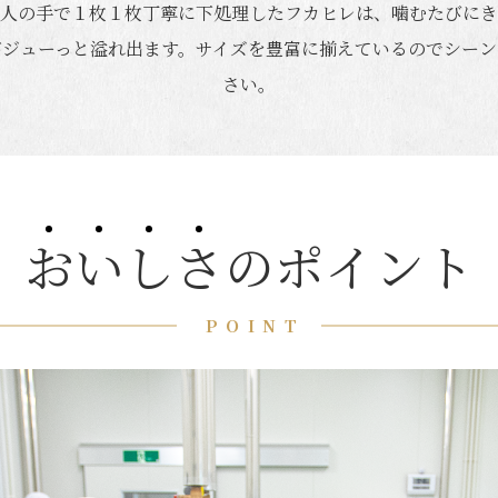
職人の手で１枚１枚丁寧に下処理したフカヒレは、噛むたびにき
がジューっと溢れ出ます。サイズを豊富に揃えているのでシーン
さい。
お
い
し
さ
のポイント
POINT