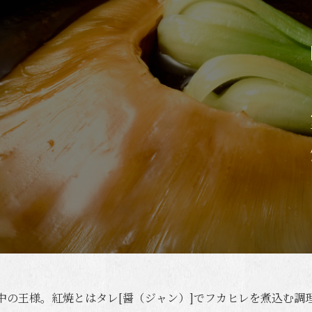
プロ
中の王様。紅焼とはタレ[醤（ジャン）]でフカヒレを煮込む調