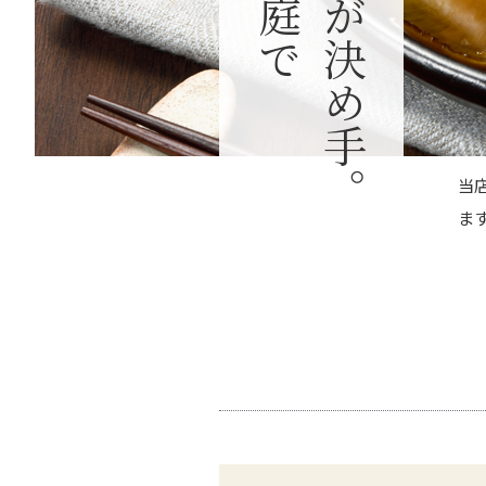
が決め手。
当
ま