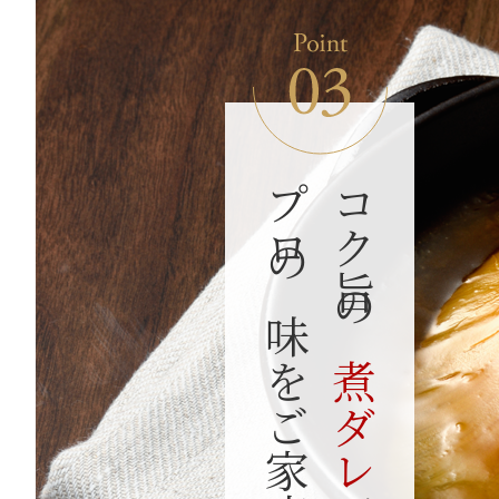
プロの味をご家庭で
コク旨の
煮ダレ