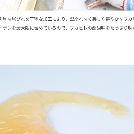
肉厚な尾びれを丁寧な加工により、型崩れなく美しく鮮やかなフカ
ーゲンを最大限に留めているので、フカヒレの醍醐味をたっぷり味