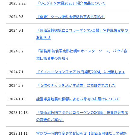
2025.2.22
「O-1グルメ大賞2025」紹介商品について
2024.9.5
【重要】クール便料金価格改定のお知らせ
2024.9.1
「気仙沼旨味帆立とコラーゲンのXO醤」名称規格変更の
お知らせ
2024.8.7
「業務用 気仙沼完熟牡蠣のオイスターソース」パウチ容
器仕様変更のお知ら...
2024.7.1
「イノベーションフェア in 有楽町2024」に出展します
2024.5.8
「女性のチカラを活かす企業」に認証されました
2024.1.10
能登半島地震の影響によるお荷物のお届けについて
2023.12.13
「気仙沼旨味ホタテとコラーゲンのXO醤」栄養成分表示
の変更のご案内...
2023.11.11
容器の一時的な変更のお知らせ【気仙沼旨味だしの完熟