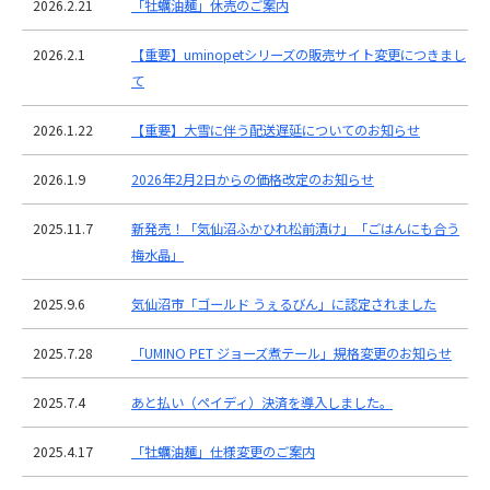
2026.2.21
「牡蠣油麺」休売のご案内
2026.2.1
【重要】uminopetシリーズの販売サイト変更につきまし
て
2026.1.22
【重要】大雪に伴う配送遅延についてのお知らせ
2026.1.9
2026年2月2日からの価格改定のお知らせ
2025.11.7
新発売！「気仙沼ふかひれ松前漬け」「ごはんにも合う
梅水晶」
2025.9.6
気仙沼市「ゴールド うぇるびん」に認定されました
2025.7.28
「UMINO PET ジョーズ煮テール」規格変更のお知らせ
2025.7.4
あと払い（ペイディ）決済を導入しました。
2025.4.17
「牡蠣油麺」仕様変更のご案内