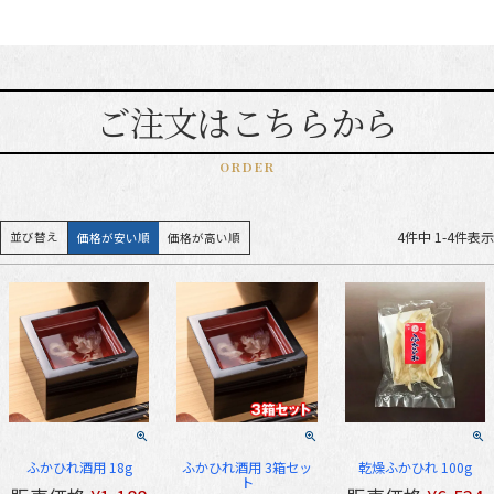
ご注文はこちらから
ORDER
4
件中
1
-
4
件表示
並び替え
価格が安い順
価格が高い順
ふかひれ酒用 18g
ふかひれ酒用 3箱セッ
乾燥ふかひれ 100g
ト