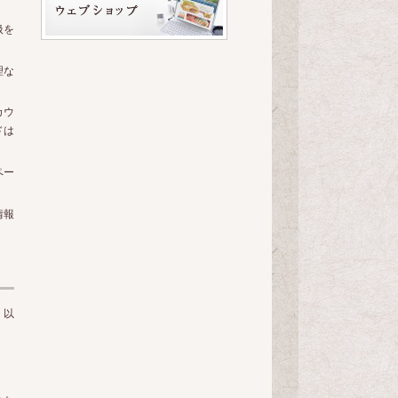
扱を
理な
カウ
ドは
ペー
情報
、以