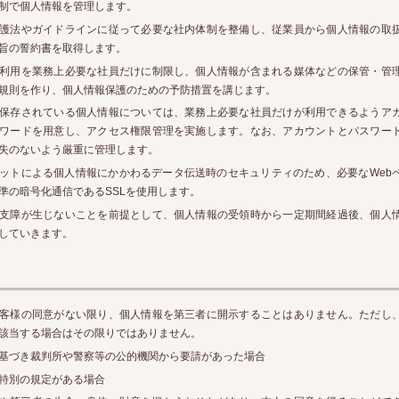
制で個人情報を管理します。
護法やガイドラインに従って必要な社内体制を整備し、従業員から個人情報の取
旨の誓約書を取得します。
利用を業務上必要な社員だけに制限し、個人情報が含まれる媒体などの保管・管
規則を作り、個人情報保護のための予防措置を講じます。
保存されている個人情報については、業務上必要な社員だけが利用できるようア
ワードを用意し、アクセス権限管理を実施します。なお、アカウントとパスワー
失のないよう厳重に管理します。
ットによる個人情報にかかわるデータ伝送時のセキュリティのため、必要なWeb
準の暗号化通信であるSSLを使用します。
支障が生じないことを前提として、個人情報の受領時から一定期間経過後、個人
していきます。
客様の同意がない限り、個人情報を第三者に開示することはありません。ただし
該当する場合はその限りではありません。
基づき裁判所や警察等の公的機関から要請があった場合
特別の規定がある場合