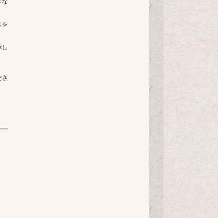
きな
スを
示し
ださ