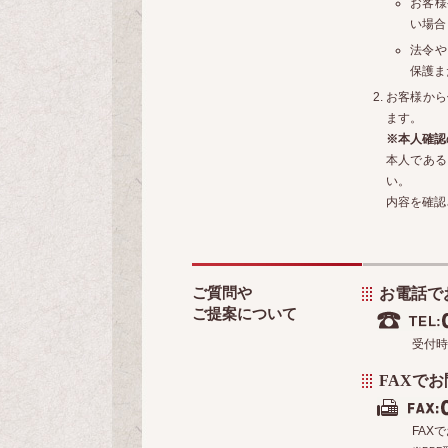
お客様
い場合
法令や
保護ま
お客様から
ます。
※本人確認
本人である
い。
内容を確認
ご質問や
お電話で
ご提案について
受付時
FAXで
FAX