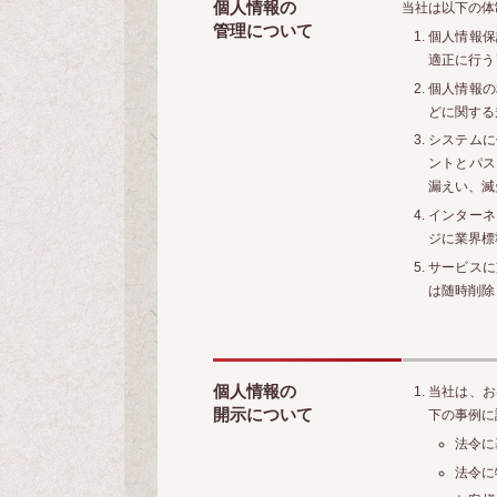
個人情報の
当社は以下の体
管理について
個人情報保
適正に行う
個人情報の
どに関する
システムに
ントとパス
漏えい、滅
インターネ
ジに業界標
サービスに
は随時削除
個人情報の
当社は、お
開示について
下の事例に
法令に
法令に