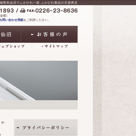
城県気仙沼でふかひれ一筋 ふかひれ製品の石渡商店
～金曜）
Xお問い合わせ用紙
をご利用ください。
e-
は、