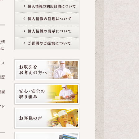
先情
行口
レス
。
履歴
用履
アド