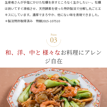
生産者さんが手塩にかけた牡蠣を余すところなく生かしたい―。牡蠣
は剥いてすぐ凍結させ、天然酵素を使った特許製法で分解し丸ごとエ
キスにしています。濃厚でまろやか、他にない味を表現できました。
＊製法特許取得済み 特願2015-107510
和、洋、中と 様々な
お料理にアレン
ジ自在