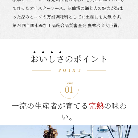
て作ったオイスターソース。気仙沼の海と人の魅力が詰ま
った深みとコクの万能調味料としてお土産にも人気です。
第24回全国水産加工品総合品質審査会 農林水産大臣賞。
お
い
し
さ
のポイント
POINT
一流の生産者が育てる
完熟
の味わ
い。