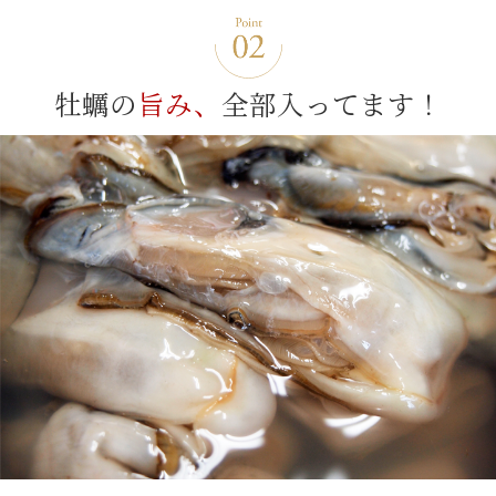
牡蠣の
旨み、
全部入ってます！