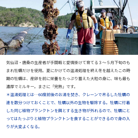
気仙沼・唐桑の生産者が手間暇と愛情掛けて育てる３～５月下旬のも
まれ牡蠣だけを使用。夏にかけての温湯処理を終え冬を越えたこの時
期の牡蠣は、産卵を前に栄養をたっぷり蓄えた大粒の身に、味も最も
濃厚でミルキー。まさに「完熟」です。
＊温湯処理とは…60度前後のお湯を焚き、クレーンで吊るした牡蠣の
連を数分つけておくことで、牡蠣以外の生物を駆除する。牡蠣に付着
した同じ植物プランクトンを餌とする生き物が外れるので、牡蠣にと
ってはたっぷりと植物プランクトンを食することができるので身の入
りが大変よくなる。