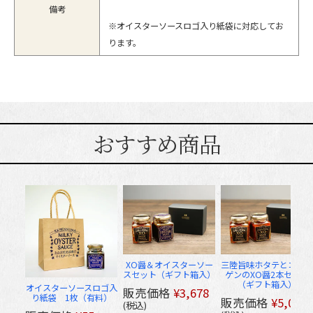
備考
※オイスターソースロゴ入り紙袋に対応してお
ります。
おすすめ商品
XO醤＆オイスターソー
三陸旨味ホタテとコラー
スセット（ギフト箱入）
ゲンのXO醤2本セット
（ギフト箱入）
オイスターソースロゴ入
販売価格
¥
3,678
り紙袋 1枚（有料）
販売価格
¥
5,056
税込