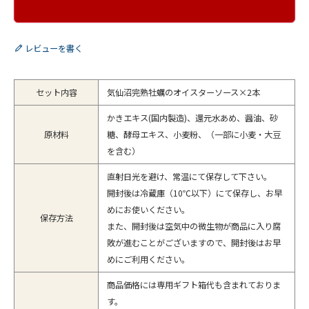
レビューを書く
セット内容
気仙沼完熟牡蠣のオイスターソース×2本
かきエキス(国内製造)、還元水あめ、醤油、砂
原材料
糖、酵母エキス、小麦粉、（一部に小麦・大豆
を含む）
直射日光を避け、常温にて保存して下さい。
開封後は冷蔵庫（10℃以下）にて保存し、お早
めにお使いください。
保存方法
また、開封後は空気中の微生物が商品に入り腐
敗が進むことがございますので、開封後はお早
めにご利用ください。
商品価格には専用ギフト箱代も含まれておりま
す。