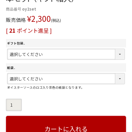
商品番号
oy2set
¥
2,300
販売価格
税込
[
21
ポイント進呈 ]
ギフト包装
(
必
須
紙袋
)
(
必
オイスターソースのロゴ入り茶色の紙袋となります。
須
)
カートに入れる