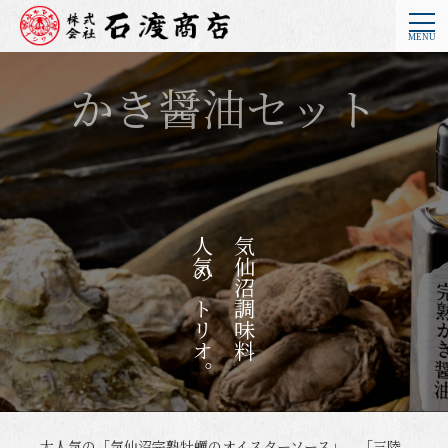
かき醤油セット
人気のトリオ。
気仙沼調味料
大人気の「気仙沼完熟牡蠣のオイスターソース」、「三陸