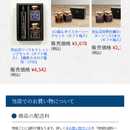
XO醤＆オイスターソー
気仙沼完熟牡蠣のオイス
スセット（ギフト箱入）
ターソース2本セット
（ギフト箱入）
販売価格
¥
3,678
販売価格
¥
2,300
税込
気仙沼ソース＆ドレッシ
税込
ングセット（ギフト箱
入）【最新カタログ番
号：2700】
販売価格
¥
4,542
税込
当店でのお買い物について
商品の配送料
地域ごとに送料が異なります。詳しくは
お買い物ガイド
の「地域別送料一