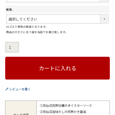
必
須
紙袋
)
(
必
ロゴ入り青色の紙袋となります。
須
商品の大きさに合う袋を当店でお選び致します。
)
カートに入れる
レビューを書く
①気仙沼完熟牡蠣のオイスターソース
②気仙沼旨味だしの完熟かき醤油
セット内容