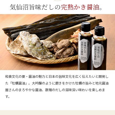
気仙沼旨味だしの
完熟かき醤油
。
和食文化の要・醤油の魅力と日本の旨味文化を広く伝えたいと開発し
た「牡蠣醤油」。大吟醸のように磨きをかけた牡蠣の旨みと地元醤油
屋さんのまろやかな醤油、数種のだしの滋味深い味わいを楽しめま
す。