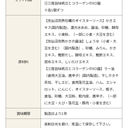
③三陸旨味帆立とコラーゲンのXO醤
※各1個ずつ
【気仙沼完熟牡蠣のオイスターソース】かきエ
キス(国内製造)、還元水あめ、醤油、砂糖、酵母
エキス、小麦粉、（一部に小麦・大豆を含む）
【気仙沼完熟かきの醤油】しょうゆ（小麦・大
豆を含む）（国内製造）、砂糖、みりん、かき
エキス、鰹節だし、酵母エキス、鰹節エキス、
原材料
昆布エキス、しいたけエキス
【三陸旨味帆立とコラーゲンのXO醤】ラー油
（食用大豆油、唐辛子）(国内製造)、干しホタテ
貝柱、干しエビ、食用落花生油、ハム、エシャ
ロット、にんにく、オイスターソース、蝦子、
食塩、砂糖、大豆粉、鮫内皮、唐辛子、（一部
に大豆・えび・落花生・豚肉・小麦を含む）
賞味期限
製造日より1年
直射日光を避け、常温にて保存して下さい。