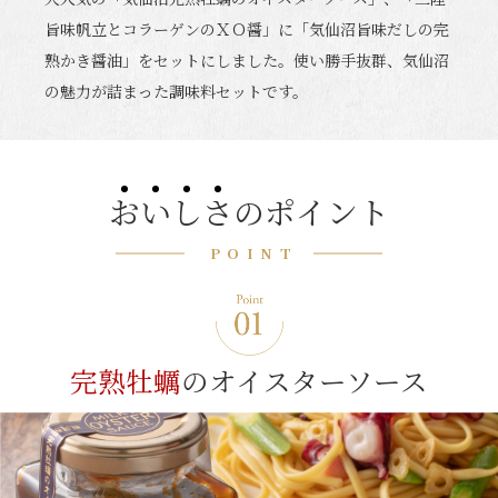
旨味帆立とコラーゲンのＸＯ醤」に「気仙沼旨味だしの完
熟かき醤油」をセットにしました。使い勝手抜群、気仙沼
の魅力が詰まった調味料セットです。
お
い
し
さ
のポイント
POINT
完熟牡蠣
の
オイスターソース