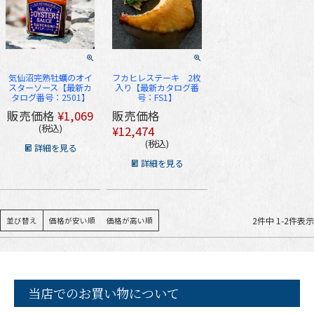
気仙沼完熟牡蠣のオイ
フカヒレステーキ 2枚
スターソース【最新カ
入り【最新カタログ番
タログ番号：2501】
号：FS1】
販売価格
¥
1,069
販売価格
税込
¥
12,474
税込
詳細を見る
詳細を見る
2
件中
1
-
2
件表示
並び替え
価格が安い順
価格が高い順
当店でのお買い物について