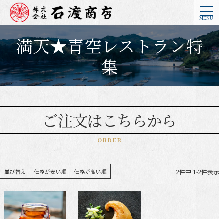
満天★青空レストラン特
集
ご注文はこちらから
ORDER
2
件中
1
-
2
件表示
並び替え
価格が安い順
価格が高い順