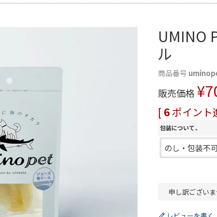
UMINO
ル
商品番号
uminop
¥
7
販売価格
[
6
ポイント進
包装について
(
必
須
)
申し訳ございま
レビューを書く