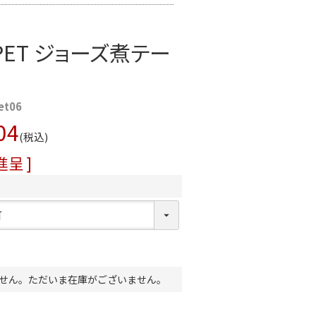
 PET ジョーズ煮テー
et06
04
税込
呈 ]
せん。ただいま在庫がございません。