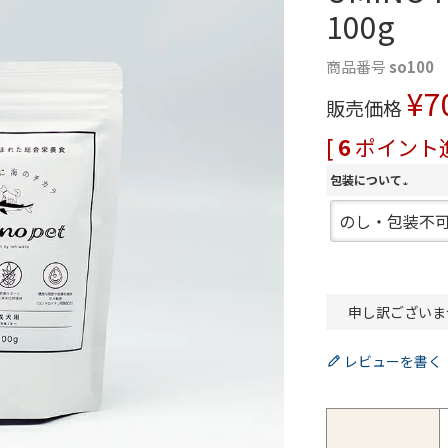
100g
商品番号
so100
¥
7
販売価格
[
6
ポイント進
包装について
(
必
須
)
申し訳ございま
レビューを書く