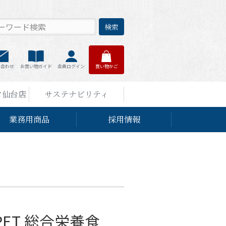
検索
い合わせ
お買い物ガイド
会員ログイン
買い物かご
タ仙台店
サステナビリティ
業務用商品
採用情報
 PET 総合栄養食