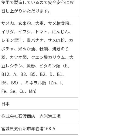
使用で製造しているので安全安心にお
召し上がりいただけます。
サメ肉、玄米粉、大麦、サメ軟骨粉、
イサダ、イワシ、トマト、にんじん、
レモン果汁、青バナナ、サメ肉粉、カ
ボチャ、米ぬか油、牡蠣、焼きのり
粉、カツオ節、クエン酸カリウム、大
豆レシチン、澱粉、ビタミン類（E、
B12、A、B3、B5、B2、D、B1、
B6、B9）、ミネラル類（Zn、I、
Fe、Se、Cu、Mn）
日本
株式会社石渡商店 赤岩港工場
宮城県気仙沼市赤岩港168-5