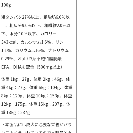
100g
粗タンパク27％以上、粗脂肪6.0％以
上、粗灰分9.0％以下、粗繊維2.0％以
下、水分7.0％以下、カロリー
343kcal、カルシウム1.6％、リン
1.1％、カリウム1.16％、ナトリウム
0.29％、オメガ3系不飽和脂肪酸
EPA、DHAを配合（500mg以上）
体重 1kg：27g、体重 2kg：46g、体
重 4kg：77g、体重 6kg：104g、体重
8kg：129g、体重 10kg：153g、体重
12kg：175g、体重 15kg：207g、体
重 18kg：237g
・本製品には成犬に必要な栄養がバラ
ンスよく含まれているので本製品と水