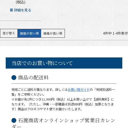
税込
詳細を見る
4
件中
1
-
4
件表示
並び替え
価格が安い順
価格が高い順
当店でのお買い物について
商品の配送料
地域ごとに送料が異なります。詳しくは
お買い物ガイド
の「地域別送料一
覧」をご参照ください。
※お届け先1件につき11,000円（税込）以上お買い上げで【送料無料】に
なります。（ただし、沖縄・一部離島は別途880円（税込）加算となりま
す）商品はクロネコヤマト便でお届けいたします。
石渡商店オンラインショップ営業日カレン
ダー