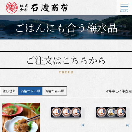
ごはんにも合う梅水晶
ご注文はこちらから
ORDER
4
件中
1
-
4
件表示
並び替え
価格が安い順
価格が高い順