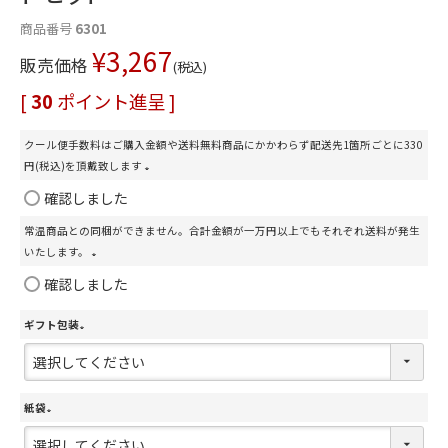
商品番号
6301
¥
3,267
販売価格
税込
[
30
ポイント進呈 ]
クール便手数料はご購入金額や送料無料商品にかかわらず配送先1箇所ごとに330
円(税込)を頂戴致します
(
確認しました
必
常温商品との同梱ができません。合計金額が一万円以上でもそれぞれ送料が発生
須
いたします。
)
(
確認しました
必
須
ギフト包装
)
(
必
須
紙袋
)
(