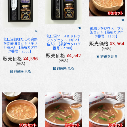
龍鳳ふかひれスープ 6
缶セット【最新カタロ
グ番号：1100】
気仙沼ソース＆ドレッ
気仙沼旨味だしの完熟
シングセット（ギフト
販売価格
¥
3,564
かき醤油セット（ギフ
箱入）【最新カタログ
ト箱入）【最新カタロ
番号：2700】
税込
グ番号：2800】
販売価格
¥
4,542
詳細を見る
販売価格
¥
4,596
税込
税込
詳細を見る
詳細を見る