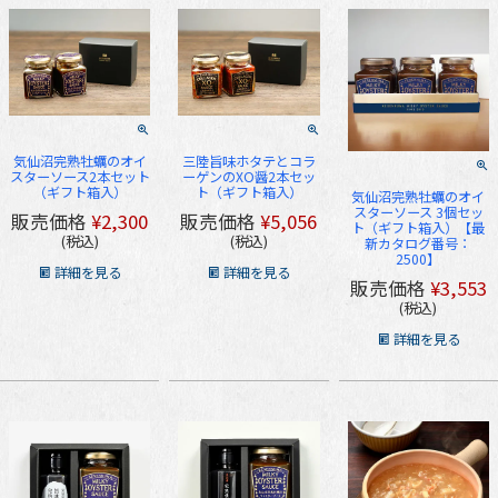
気仙沼完熟牡蠣のオイ
三陸旨味ホタテとコラ
スターソース2本セット
ーゲンのXO醤2本セッ
（ギフト箱入）
ト（ギフト箱入）
気仙沼完熟牡蠣のオイ
スターソース 3個セッ
販売価格
¥
2,300
販売価格
¥
5,056
ト（ギフト箱入）【最
税込
税込
新カタログ番号：
2500】
詳細を見る
詳細を見る
販売価格
¥
3,553
税込
詳細を見る