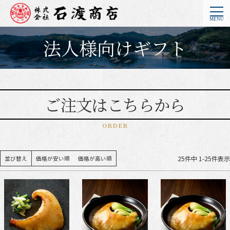
法人様向けギフト
ご注文はこちらから
ORDER
25
件中
1
-
25
件表示
並び替え
価格が安い順
価格が高い順