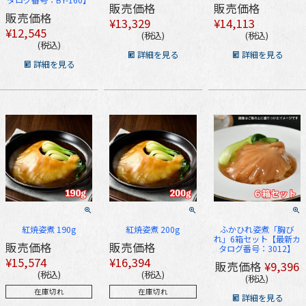
販売価格
販売価格
販売価格
¥
13,329
¥
14,113
¥
12,545
税込
税込
税込
詳細を見る
詳細を見る
詳細を見る
紅焼姿煮 190g
紅焼姿煮 200g
ふかひれ姿煮「胸び
れ」6箱セット【最新カ
販売価格
販売価格
タログ番号：3012】
¥
15,574
¥
16,394
販売価格
¥
9,396
税込
税込
税込
在庫切れ
在庫切れ
詳細を見る