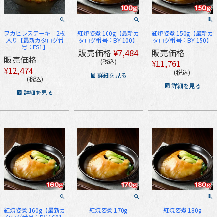
フカヒレステーキ 2枚
紅焼姿煮 100g【最新カ
紅焼姿煮 150g【最新カ
入り【最新カタログ番
タログ番号：BY-100】
タログ番号：BY-150】
号：FS1】
販売価格
¥
7,484
販売価格
販売価格
税込
¥
11,761
¥
12,474
税込
詳細を見る
税込
詳細を見る
詳細を見る
紅焼姿煮 160g【最新カ
紅焼姿煮 170g
紅焼姿煮 180g
タログ番号：BY-160】