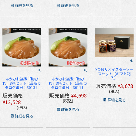
詳細を見る
詳細を見る
XO醤＆オイスターソー
スセット（ギフト箱
入）
ふかひれ姿煮「胸び
ふかひれ姿煮「胸び
れ」8箱セット【最新カ
れ」3箱セット【最新カ
販売価格
¥
3,678
タログ番号：3013】
タログ番号：3011】
税込
販売価格
販売価格
¥
4,698
詳細を見る
税込
¥
12,528
税込
詳細を見る
詳細を見る