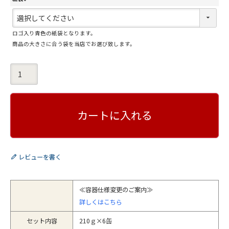
)
(
必
ロゴ入り青色の紙袋となります。
須
商品の大きさに合う袋を当店でお選び致します。
)
カートに入れる
レビューを書く
≪容器仕様変更のご案内≫
詳しくはこちら
セット内容
210ｇ×6缶