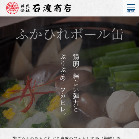
ふかひれボール缶
ぷりぷりのフカヒレ。
鶏肉の程よい弾力と
歯ごたえのあるぷりぷり食感のフカヒレの糸（繊維）を、