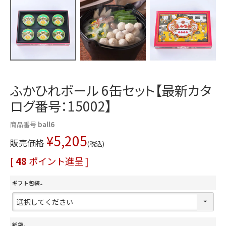
ふかひれボール 6缶セット【最新カタ
ログ番号：15002】
商品番号
ball6
¥
5,205
販売価格
税込
[
48
ポイント進呈 ]
ギフト包装
(
必
須
紙袋