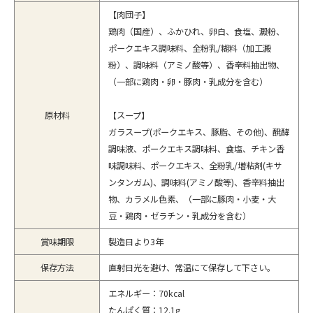
【肉団子】
鶏肉（国産）、ふかひれ、卵白、食塩、澱粉、
ポークエキス調味料、全粉乳/糊料（加工澱
粉）、調味料（アミノ酸等）、香辛料抽出物、
（一部に鶏肉・卵・豚肉・乳成分を含む）
原材料
【スープ】
ガラスープ(ポークエキス、豚脂、その他)、醗酵
調味液、ポークエキス調味料、食塩、チキン香
味調味料、ポークエキス、全粉乳/増粘剤(キサ
ンタンガム)、調味料(アミノ酸等)、香辛料抽出
物、カラメル色素、（一部に豚肉・小麦・大
豆・鶏肉・ゼラチン・乳成分を含む）
賞味期限
製造日より3年
保存方法
直射日光を避け、常温にて保存して下さい。
エネルギー：70kcal
たんぱく質：12.1g