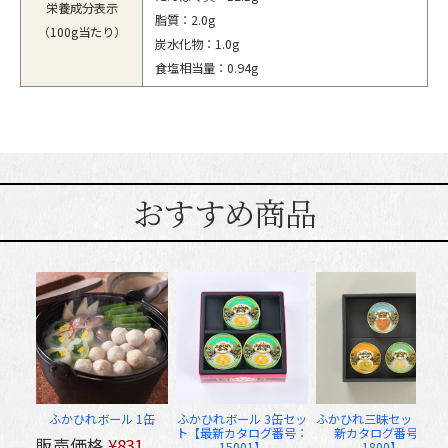
栄養成分表示
脂質：2.0g
（100g当たり）
炭水化物：1.0g
食塩相当量：0.94g
おすすめ商品
ふかひれボール 1缶
ふかひれボール 3缶セッ
ふかひれ三昧セット【最
ト【最新カタログ番号：
新カタログ番号：
販売価格
¥
831
15001】
1800】