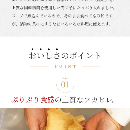
上質な国産鶏肉を使用した肉団子にたっぷり入れました。
スープで煮込んでいるので、そのまま食べてもＯＫです
が、鍋物の具材にするなどいろいろな料理に使えます。
お
い
し
さ
のポイント
POINT
ぷりぷり食感
の
上質なフカヒレ。