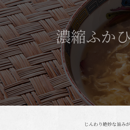
濃縮ふか
じんわり絶妙な旨み