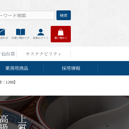
検索
い合わせ
お買い物ガイド
会員ログイン
買い物かご
タ仙台店
サステナビリティ
業務用商品
採用情報
：1200】