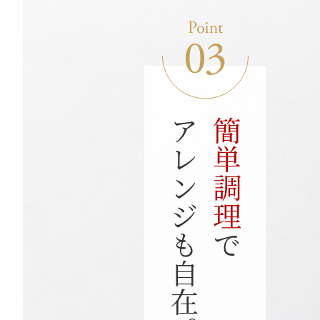
アレンジも自在。
簡単調理
で