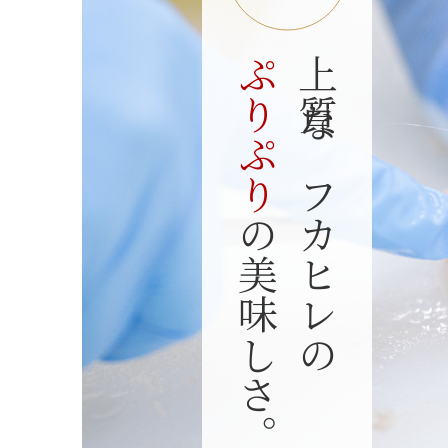
ぷりぷり
上質なフカヒレの
の美味しさ。