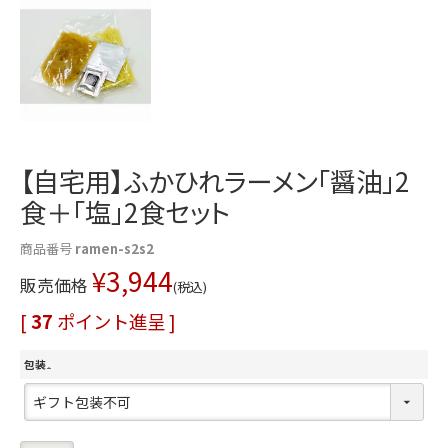
【自宅用】ふかひれラーメン「醤油」2
食＋「塩」2食セット
商品番号
ramen-s2s2
¥
3,944
販売価格
税込
[
37
ポイント進呈 ]
包装
(
必
須