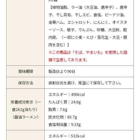
【植物油脂、ラー油（大豆油、唐辛子）、唐辛
子、干し貝柱、干しエビ、食塩、ピーナツ油、
金華ハム、エシャロット、にんにく、オイスタ
ーソース、蝦子、でんぷん、砂糖、大豆粉、鮫
内皮、（一部に小麦・えび・落花生・大豆・豚
肉を含む）】
※この商品は「そば、やまいも」を使用した設
備で生産しております。
賞味期限
製造日より90日
保存方法
直射日光を避け、常温にて保存して下さい。
エネルギー：490kcal
栄養成分表示（一
たんぱく質：24.6g
食262g当たり）
脂質：7.6g
（醤油ラーメン）
炭水化物：80.7g
食塩相当量：9.33g
エネルギー：532kcal