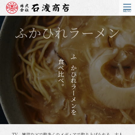
ふかひれラーメン
食べ比べ。
ふかひれラーメンを
TV、雑誌などで数多くのメディアで取り上げられる、大人