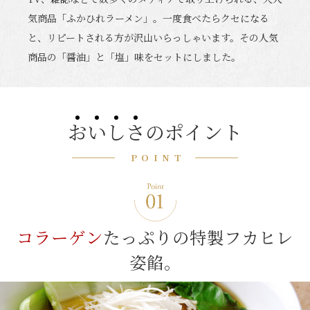
気商品「ふかひれラーメン」。一度食べたらクセになる
と、リピートされる方が沢山いらっしゃいます。その人気
商品の「醤油」と「塩」味をセットにしました。
お
い
し
さ
のポイント
POINT
コラーゲン
たっぷりの
特製フカヒレ
姿餡。