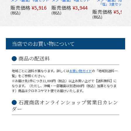
メン「醤油」 6食セット
メン「醤油」 4食セット
メン「醤油」3食＋
「塩」3食セット
販売価格
¥
5,916
販売価格
¥
3,944
販売価格
¥
5,916
税込
税込
税込
当店でのお買い物について
商品の配送料
地域ごとに送料が異なります。詳しくは
お買い物ガイド
の「地域別送料一
覧」をご参照ください。
※お届け先1件につき11,000円（税込）以上お買い上げで【送料無料】に
なります。（ただし、沖縄・一部離島は別途880円（税込）加算となりま
す）商品はクロネコヤマト便でお届けいたします。
石渡商店オンラインショップ営業日カレン
ダー