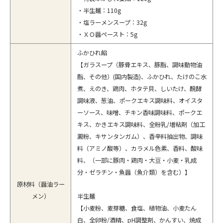
・半生麺：110g
・塩ラーメンスープ：32g
・ＸＯ醤ペースト：5g
ふかひれ餡
【ガラスープ（豚骨エキス、豚脂、調味動物油
脂、その他）(国内製造)、ふかひれ、たけのこ水
煮、えのき、鶏肉、ホタテ貝、しいたけ、醗酵
調味液、葱油、ポークエキス調味料、オイスタ
ーソース、味噌、チキン香味調味料、ポークエ
キス、かきエキス調味料、全粉乳/増粘剤（加工
澱粉、キサンタンガム）、香辛料抽出物、調味
料（アミノ酸等）、カラメル色素、香料、酸味
料、（一部に豚肉・鶏肉・大豆・小麦・乳成
分・ゼラチン・魚醤（魚介類）を含む）】
原材料（醤油ラー
メン）
半生麺
【小麦粉、麦芽糖、食塩、植物油、小麦たん
白、全卵粉/酒精、pH調整剤、かんすい、焼成