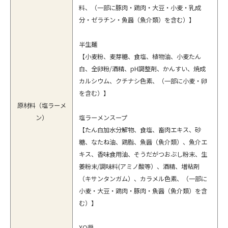
料、（一部に豚肉・鶏肉・大豆・小麦・乳成
分・ゼラチン・魚醤（魚介類）を含む）】
半生麺
【小麦粉、麦芽糖、食塩、植物油、小麦たん
白、全卵粉/酒精、pH調整剤、かんすい、焼成
カルシウム、クチナシ色素、（一部に小麦・卵
を含む）】
原材料（塩ラーメ
ン）
塩ラーメンスープ
【たん白加水分解物、食塩、畜肉エキス、砂
糖、なたね油、鶏脂、魚醤（魚介類）、魚介エ
キス、香味食用油、そうだがつおぶし粉末、生
姜粉末/調味料(アミノ酸等）、酒精、増粘剤
（キサンタンガム）、カラメル色素、（一部に
小麦・大豆・鶏肉・豚肉・魚醤（魚介類）を含
む）】
XO醤