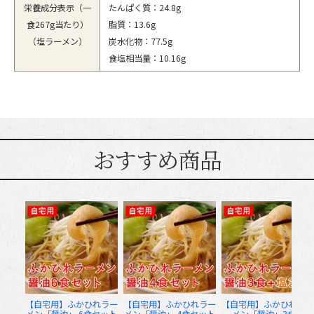
栄養成分表示（一
たんぱく質：24.8g
食267g当たり）
脂質：13.6g
（塩ラーメン）
炭水化物：77.5g
食塩相当量：10.16g
おすすめ商品
【自宅用】ふかひれラー
【自宅用】ふかひれラー
【自宅用】ふかひれラー